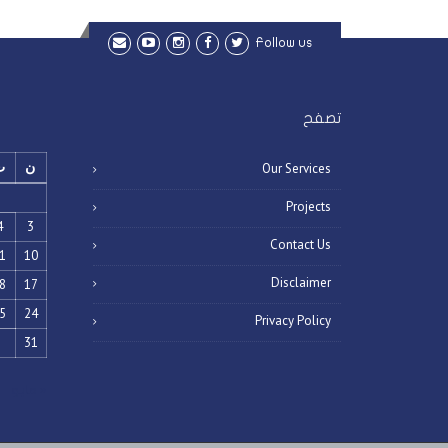
Follow us
تصفح
ن
ث
Our Services
Projects
4
3
Contact Us
1
10
Disclaimer
8
17
5
24
Privacy Policy
31
« مايو