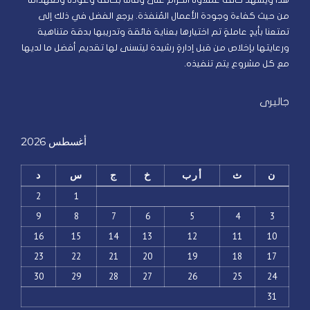
هذا ويشهد كافة عملاؤنا الكرام على وفائنا بكافة وعودنا وتعهداتنا
من حيث كفاءة وجودة الأعمال المُنفذة. يرجع الفضل في ذلك إلى
تمتعنا بأيدٍ عاملةٍ تم اختيارها بعناية فائقة وتدريبها بدقة متناهية
ورعايتها بإخلاص من قبل إدارةٍ رشيدة ليتسنى لها تقديم أفضل ما لديها
مع كل مشروع يتم تنفيذه.
جاليرى
أغسطس 2026
ن
ث
أرب
خ
ج
س
د
2
1
9
8
7
6
5
4
3
16
15
14
13
12
11
10
23
22
21
20
19
18
17
30
29
28
27
26
25
24
31