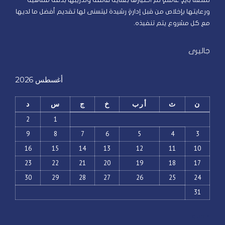
تمتعنا بأيدٍ عاملةٍ تم اختيارها بعناية فائقة وتدريبها بدقة متناهية
ورعايتها بإخلاص من قبل إدارةٍ رشيدة ليتسنى لها تقديم أفضل ما لديها
مع كل مشروع يتم تنفيذه.
جاليرى
أغسطس 2026
ن
ث
أرب
خ
ج
س
د
2
1
9
8
7
6
5
4
3
16
15
14
13
12
11
10
23
22
21
20
19
18
17
30
29
28
27
26
25
24
31
« مايو