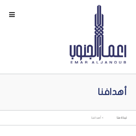
Ski
t
conten
أهدافنا
>
نبذة عنا
أهدافنا