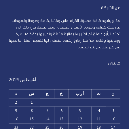
عن الشركة
هذا ويشهد كافة عملاؤنا الكرام على وفائنا بكافة وعودنا وتعهداتنا
من حيث كفاءة وجودة الأعمال المُنفذة. يرجع الفضل في ذلك إلى
تمتعنا بأيدٍ عاملةٍ تم اختيارها بعناية فائقة وتدريبها بدقة متناهية
ورعايتها بإخلاص من قبل إدارةٍ رشيدة ليتسنى لها تقديم أفضل ما لديها
مع كل مشروع يتم تنفيذه.
جاليرى
أغسطس 2026
ن
ث
أرب
خ
ج
س
د
2
1
9
8
7
6
5
4
3
16
15
14
13
12
11
10
23
22
21
20
19
18
17